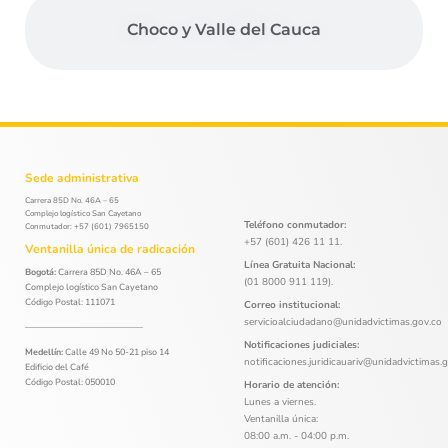
Choco y Valle del Cauca
Sede administrativa
Carrera 85D No. 46A – 65
Complejo logístico San Cayetano
Teléfono conmutador:
Conmutador: +57 (601) 7965150
+57 (601) 426 11 11.
Ventanilla única de radicación
Línea Gratuita Nacional:
Bogotá:
Carrera 85D No. 46A – 65
(01 8000 911 119).
Complejo logístico San Cayetano
Código Postal: 111071
Correo institucional:
servicioalciudadano@unidadvictimas.gov.co
Notificaciones judiciales:
Medellín:
Calle 49 No 50-21 piso 14
notificaciones.juridicauariv@unidadvictimas.
Edificio del Café
Código Postal: 050010
Horario de atención:
Lunes a viernes.
Ventanilla única:
08:00 a.m. - 04:00 p.m.