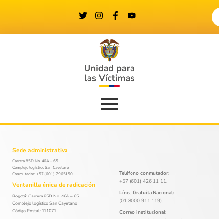
Sede administrativa
Carrera 85D No. 46A – 65
Complejo logístico San Cayetano
Teléfono conmutador:
Conmutador: +57 (601) 7965150
+57 (601) 426 11 11.
Ventanilla única de radicación
Línea Gratuita Nacional:
Bogotá:
Carrera 85D No. 46A – 65
(01 8000 911 119).
Complejo logístico San Cayetano
Código Postal: 111071
Correo institucional: