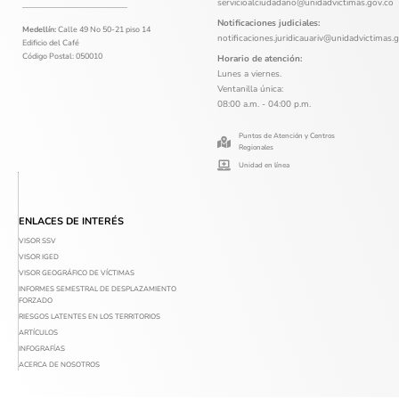
servicioalciudadano@unidadvictimas.gov.co
Notificaciones judiciales:
Medellín:
Calle 49 No 50-21 piso 14
notificaciones.juridicauariv@unidadvictimas.
Edificio del Café
Código Postal: 050010
Horario de atención:
Lunes a viernes.
Ventanilla única:
08:00 a.m. - 04:00 p.m.
Puntos de Atención y Centros
Regionales
Unidad en línea
ENLACES DE INTERÉS
VISOR SSV
VISOR IGED
VISOR GEOGRÁFICO DE VÍCTIMAS
INFORMES SEMESTRAL DE DESPLAZAMIENTO
FORZADO
RIESGOS LATENTES EN LOS TERRITORIOS
ARTÍCULOS
INFOGRAFÍAS
ACERCA DE NOSOTROS