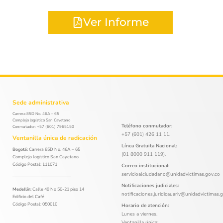
Ver Informe
Sede administrativa
Carrera 85D No. 46A – 65
Complejo logístico San Cayetano
Teléfono conmutador:
Conmutador: +57 (601) 7965150
+57 (601) 426 11 11.
Ventanilla única de radicación
Línea Gratuita Nacional:
Bogotá:
Carrera 85D No. 46A – 65
(01 8000 911 119).
Complejo logístico San Cayetano
Código Postal: 111071
Correo institucional:
servicioalciudadano@unidadvictimas.gov.co
Notificaciones judiciales:
Medellín:
Calle 49 No 50-21 piso 14
notificaciones.juridicauariv@unidadvictimas.
Edificio del Café
Código Postal: 050010
Horario de atención:
Lunes a viernes.
Ventanilla única: