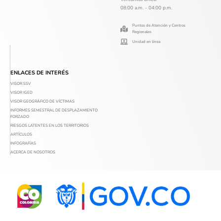
08:00 a.m. - 04:00 p.m.
Puntos de Atención y Centros
Regionales
Unidad en línea
ENLACES DE INTERÉS
VISOR SSV
VISOR IGED
VISOR GEOGRÁFICO DE VÍCTIMAS
INFORMES SEMESTRAL DE DESPLAZAMIENTO
FORZADO
RIESGOS LATENTES EN LOS TERRITORIOS
ARTÍCULOS
INFOGRAFÍAS
ACERCA DE NOSOTROS