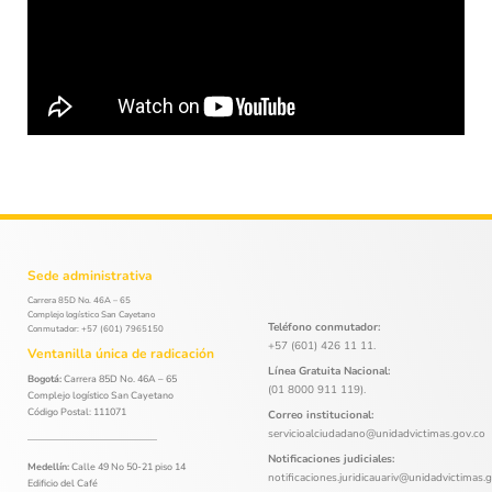
Sede administrativa
Carrera 85D No. 46A – 65
Complejo logístico San Cayetano
Teléfono conmutador:
Conmutador: +57 (601) 7965150
+57 (601) 426 11 11.
Ventanilla única de radicación
Línea Gratuita Nacional:
Bogotá:
Carrera 85D No. 46A – 65
(01 8000 911 119).
Complejo logístico San Cayetano
Código Postal: 111071
Correo institucional:
servicioalciudadano@unidadvictimas.gov.co
Notificaciones judiciales:
Medellín:
Calle 49 No 50-21 piso 14
notificaciones.juridicauariv@unidadvictimas.
Edificio del Café