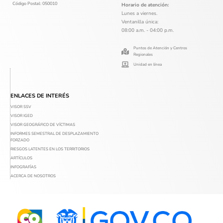
Código Postal: 050010
Horario de atención:
Lunes a viernes.
Ventanilla única:
08:00 a.m. - 04:00 p.m.
Puntos de Atención y Centros
Regionales
Unidad en línea
ENLACES DE INTERÉS
VISOR SSV
VISOR IGED
VISOR GEOGRÁFICO DE VÍCTIMAS
INFORMES SEMESTRAL DE DESPLAZAMIENTO
FORZADO
RIESGOS LATENTES EN LOS TERRITORIOS
ARTÍCULOS
INFOGRAFÍAS
ACERCA DE NOSOTROS