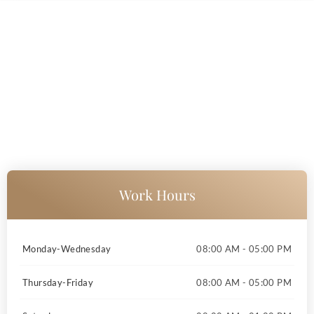
Flower Garden & Tea Shop
Lorem ipsum dolor sit amet, consectetur apiscing elit. Ut elit tellus,
psum dolor
luctus nec ullamcorper mattis, pulvinar dapibus leo
sit
.
Work Hours
Monday-Wednesday
08:00 AM - 05:00 PM
Thursday-Friday
08:00 AM - 05:00 PM