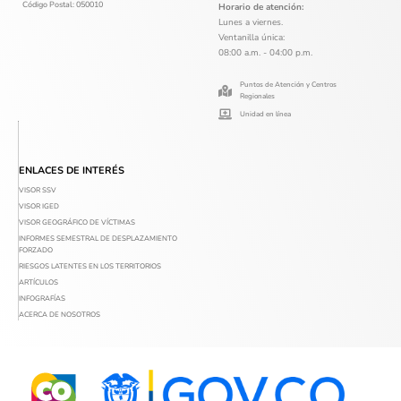
Código Postal: 050010
Horario de atención:
Lunes a viernes.
Ventanilla única:
08:00 a.m. - 04:00 p.m.
Puntos de Atención y Centros
Regionales
Unidad en línea
ENLACES DE INTERÉS
VISOR SSV
VISOR IGED
VISOR GEOGRÁFICO DE VÍCTIMAS
INFORMES SEMESTRAL DE DESPLAZAMIENTO
FORZADO
RIESGOS LATENTES EN LOS TERRITORIOS
ARTÍCULOS
INFOGRAFÍAS
ACERCA DE NOSOTROS