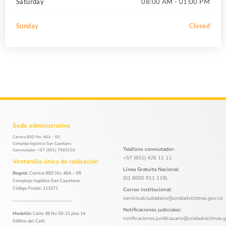
Saturday
08:00 AM - 01:00 PM
Sunday
Closed
Sede administrativa
Carrera 85D No. 46A – 65
Complejo logístico San Cayetano
Teléfono conmutador:
Conmutador: +57 (601) 7965150
+57 (601) 426 11 11.
Ventanilla única de radicación
Línea Gratuita Nacional:
Bogotá:
Carrera 85D No. 46A – 65
(01 8000 911 119).
Complejo logístico San Cayetano
Código Postal: 111071
Correo institucional:
servicioalciudadano@unidadvictimas.gov.co
Notificaciones judiciales:
Medellín:
Calle 49 No 50-21 piso 14
notificaciones.juridicauariv@unidadvictimas.
Edificio del Café