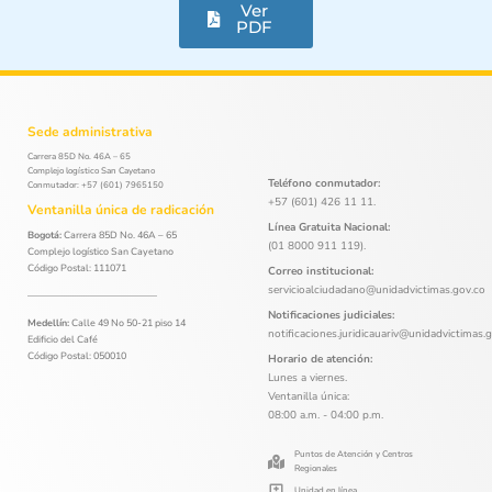
Ver
PDF
Sede administrativa
Carrera 85D No. 46A – 65
Complejo logístico San Cayetano
Teléfono conmutador:
Conmutador: +57 (601) 7965150
+57 (601) 426 11 11.
Ventanilla única de radicación
Línea Gratuita Nacional:
Bogotá:
Carrera 85D No. 46A – 65
(01 8000 911 119).
Complejo logístico San Cayetano
Código Postal: 111071
Correo institucional:
servicioalciudadano@unidadvictimas.gov.co
Notificaciones judiciales:
Medellín:
Calle 49 No 50-21 piso 14
notificaciones.juridicauariv@unidadvictimas.
Edificio del Café
Código Postal: 050010
Horario de atención:
Lunes a viernes.
Ventanilla única:
08:00 a.m. - 04:00 p.m.
Puntos de Atención y Centros
Regionales
Unidad en línea